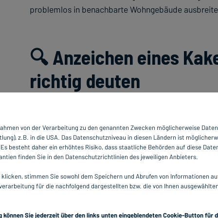
problemlos in benachbarte Wohngebäude ausbreite
🔍 Anzeichen eines Kake
richtig deuten
Die ersten Anzeichen eines Kakerlakenbefalls sind of
Hinterlassenschaften. Kakerlakenkot ähnelt schwarz
 Rahmen von der Verarbeitung zu den genannten Zwecken möglicherweise Daten
Krümeln und findet sich typischerweise in Ecken, h
lung), z.B. in die USA. Das Datenschutzniveau in diesen Ländern ist möglicherw
Diese Kotspuren sind besonders in Küchen, Badezi
s besteht daher ein erhöhtes Risiko, dass staatliche Behörden auf diese Date
finden.
ntien finden Sie in den Datenschutzrichtlinien des jeweiligen Anbieters.
klicken, stimmen Sie sowohl dem Speichern und Abrufen von Informationen auf 
Ein weiteres deutliches Anzeichen sind abgestreift
erarbeitung für die nachfolgend dargestellten bzw. die von Ihnen ausgewählte
Wachstums mehrfach ihre Haut wechseln. Diese dur
Verstecken wie hinter Elektrogeräten, unter Spülen 
g können Sie jederzeit über den links unten eingeblendeten Cookie-Button für 