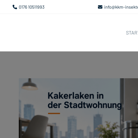
0176 10511993
info@kkm-insekt
STAR