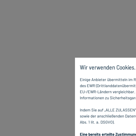
Wir verwenden Cookies.
Einige Anbieter übermitteln im
des EWR (Drittlanddatenübermitt
EU-/EWR-Ländern vergleichbar. E
Informationen zu Sicherheitsgara
Indem Sie auf „ALLE ZULASSEN" 
sowie der anschließenden Datenv
Abs. 1 lit. a. DSGVO).
Eine bereits erteilte Zustimmun