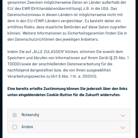
genannten Zwecken möglicherweise Daten an Länder außerhalb der
EU/ des EWR (Drittlanddatenübermittlung), z.B. in die USA. Das
Datenschutzniveau in diesen Ländern ist möglicherweise nicht mit
dem in den EU-/EWR-Ländern vergleichbar. Es besteht daher ein
erhöhtes Risiko, dass staatliche Behörden auf diese Daten zugreifen
können. Weitere Informationen zu Sicherheitsgarantien finden Sie in
den Datenschutzrichtlinien des jeweiligen Anbieters.
Indem Sie auf „ALLE ZULASSEN" klicken, stimmen Sie sowohl dem
🪰🛡️ Warum günstige Fliegengitter
Speichern und Abrufen von Informationen auf Ihrem Gerät (§ 25 Abs. 1
kleine Insekten nicht abhalten – und
TDDDG) sowie der anschließenden Datenverarbeitung für die
nachfolgend dargestellten bzw. die von Ihnen ausgewählten
wie Premiumgewebe den Unterschied
Verarbeitungszwecke zu (Art 6 Abs. 1 lit. a. DSGVO).
27. Juli 2026
machen
Auf die Maschen kommt es an: Erfahren Sie, weshalb
Eine bereits erteilte Zustimmung können Sie jederzeit über den links
Premiumgewebe auch kleine Insekten zuverlässig
unten eingeblendeten Cookie-Button für die Zukunft widerrufen.
draußen hält.
Notwendig
Previous
Next
Andere