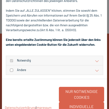
den Datenschutzrichtlinien des jeweiligen Anbieters.
feinmaschige und noch lichtdurchlässigere Polltec
Indem Sie auf „ALLE ZULASSEN" klicken, stimmen Sie sowohl dem
TFP.
Speichern und Abrufen von Informationen auf Ihrem Gerät (§ 25 Abs. 1
TDDDG) sowie der anschließenden Datenverarbeitung für die
nachfolgend dargestellten bzw. die von Ihnen ausgewählten
Verarbeitungszwecke zu (Art 6 Abs. 1 lit. a. DSGVO).
Eine bereits erteilte Zustimmung können Sie jederzeit über den links
unten eingeblendeten Cookie-Button für die Zukunft widerrufen.
Warum Pollenschutz für
Fenster?
Notwendig
Andere
Perfekt für Allergiker
NUR NOTWENDIGE
Über 90% - 99% der allergieauslösenden
COOKIES
Pollen werden abgeschirmt
INDIVIDUELLE
Datenschutzerklärung
|
Impressum