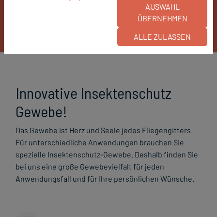
AUSWAHL
Feinmaschig und luftdurchlässig
ÜBERNEHMEN
ALLE ZULASSEN
Innovative Insektenschutz
Gewebe!
Das Gewebe ist Herz und Seele jedes Fliegengitters.
Für unterschiedliche Anwendungen brauchen Sie
spezielle Insektenschutz-Gewebe. Deshalb finden Sie
bei uns eine große Gewebevielfalt für jeden
Anwendungsfall und für Ihre persönlichen Wünsche.