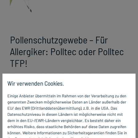
Pollenschutzgewebe – Für
Allergiker: Polltec oder Polltec
TFP!
Unsere gute Nachricht für alle Allergiker: Unser
Wir verwenden Cookies.
Pollenschutz für Fenster hält über 90 % der relevanten
Pollen ab und bietet gleichzeitig eine hohe Licht- und
Einige Anbieter übermitteln im Rahmen von der Verarbeitung zu den
Luftdurchlässigkeit. Verantwortlich dafür sind die von
genannten Zwecken möglicherweise Daten an Länder außerhalb der
uns verwendeten hochwertigen Gewebearten. Für
EU/ des EWR (Drittlanddatenübermittlung), z.B. in die USA. Das
alle, die stark unter Heuschnupfen und Pollen-Asthma
Datenschutzniveau in diesen Ländern ist möglicherweise nicht mit
dem in den EU-/EWR-Ländern vergleichbar. Es besteht daher ein
leiden, empfehlen wir das hocheffiziente Polltec. Für
erhöhtes Risiko, dass staatliche Behörden auf diese Daten zugreifen
Haushalte, in denen neben dem Pollenschutz auch der
können. Weitere Informationen zu Sicherheitsgarantien finden Sie in
Insektenschutz wichtig ist, empfehlen wir das